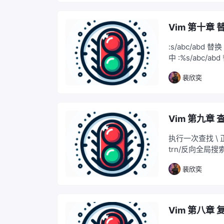
Vim 第十章 
:s/abc/abd 替
中 :%s/abc/abd
裴欣奕
Vim 第九章 
执行一次查找 \ 正向
trn/反向全局搜
裴欣奕
Vim 第八章