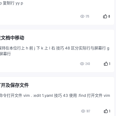
p 复制行 yy p
175
0
 在文档中移动
持在本位行上 h 前 j 下 k 上 l 右 技巧 48 区分实际行与屏幕行 g
上屏幕行
243
1
 打开及保存文件
 命令打开文件 vim . :edit 1.yaml 技巧 43 使用 :find 打开文件 vim
107
1