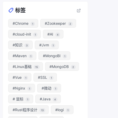
标签
#Chrome
#Zookeeper
1
2
#cloud-init
#AI
1
4
#知识
#Jvm
3
1
#Maven
#MongoBI
1
1
#Linux基础
#MongoDB
15
2
#Vue
#SSL
1
1
#Nginx
#微动
1
1
# 鼠标
#Java
1
4
#Rust程序设计
#logi
13
1