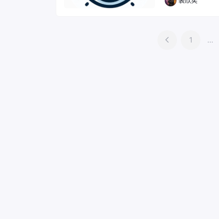
裴欣奕
1
…