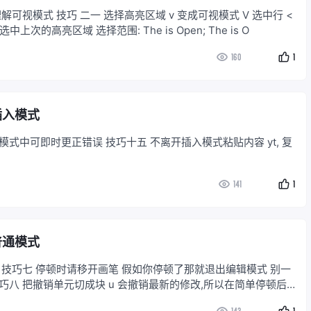
解可视模式 技巧 二一 选择高亮区域 v 变成可视模式 V 选中行 <
 选中上次的高亮区域 选择范围: The is Open; The is O
160
1
 插入模式
模式中可即时更正错误 技巧十五 不离开插入模式粘贴内容 yt, 复
141
1
 普通模式
 技巧七 停顿时请移开画笔 假如你停顿了那就退出编辑模式 别一
巧八 把撤销单元切成块 u 会撤销最新的修改,所以在简单停顿后