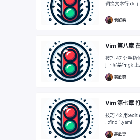
调换文本行 dd j 
裴欣奕
Vim 第八章
技巧 47 让手指保
j 下屏幕行 gk 
裴欣奕
Vim 第七章
技巧 42 用:edit
. :find 1.yaml
裴欣奕