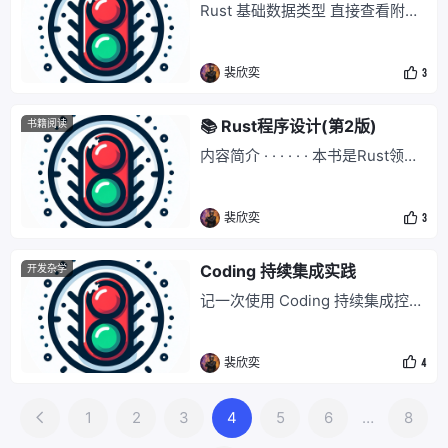
Rust 基础数据类型 直接查看附录
定义行为，会导致崩溃和安全漏
Rust 基础类型表,只记录 Rust 与
洞。 所有权 可以理解为这个参数
Java 之间更特别的地方.差不多的
的拥有者是谁,每
裴欣奕
3
地方将被一笔带过. 固定宽度的数
值类型 直接查看附录 Rust 数值类
型 整型 直接查看附录 Rust 数值
📚 Rust程序设计(第2版)
书籍阅读
类型 检查算法 直接查看附录 运算
内容简介 · · · · · · 本书是Rust领域
名称 以下代码可以帮助你检查对
经典参考书，由业内资深系统程序
应内容 a
员编写，广受读者好评。 书中全
裴欣奕
3
面介绍了Rust这种新型系统编程
语言——具有无与伦比的安全性，
兼具C和C++的高性能，并大大简
Coding 持续集成实践
开发杂学
化了并发程序的编写。第2版对上
记一次使用 Coding 持续集成控制
一版内容进行了
版本号 前言 已经使用 Coding 中
的项目协同 很久了但是 对于版本
裴欣奕
4
管理的的内容一直很薄弱,版本号
格式一直都是sampl
1
2
3
4
5
6
…
8