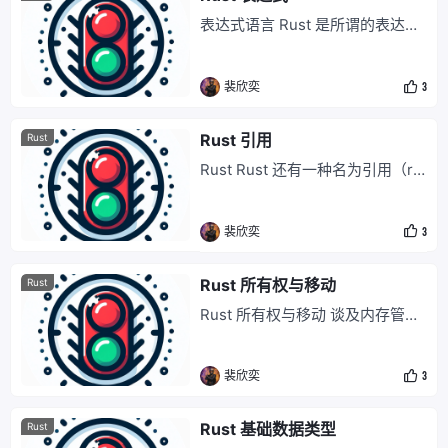
料之中的，在没有任何 bug 的程
表达式语言 Rust 是所谓的表达式
序中也可能会不时出现。 panic 针
语言。这意味着它遵循更古老的传
对的是另一种
统，可以追溯到 Lisp^[1]^，在 Lis
裴欣奕
3
p^[1]^ 中，表达式能完成所有工
作。 在 C 中，if 和 switch 是语
句，它们不生成值，也不能在表达
Rust 引用
Rust
式中间使用。而在 Rust 中，if 和
Rust Rust 还有一种名为引用（re
match 可以生成值。 例子 1
ference）的非拥有型指针，这种
指针对引用目标的生命周期毫无影
裴欣奕
3
响。 引用的生命周期绝不能超出
其引用目标。你的代码必须遵循这
样的规则，即任何引用的生命周期
Rust 所有权与移动
Rust
都不可能超出它指向的值。为了强
Rust 所有权与移动 谈及内存管
调这一点，Rust 把创建对某个值
理，我们希望编程语言能具备两个
的引用的操作称为借用（borro
特点： (控制优先)希望内存可以在
w）那
裴欣奕
3
我们选定的时机进行释放, 这使我
们能控制程序的内存消耗; (安全优
先)在对象被释放后，我们绝不希
Rust 基础数据类型
Rust
望继续使用指向它的指针，这是未