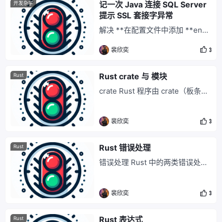
pixels: Vec<u8>, size: (usize, u
记一次 Java 连接 SQL Server
开发杂学
size) } Rust
提示 SSL 套接字异常
解决 **在配置文件中添加 **encr
ypt=true;trustServerCertificate
裴欣奕
3
=true; 就这样. url: jdbc:sqlserve
r://xxxx;DatabaseName=xxxx;en
crypt=true;trustServerCertificat
Rust crate 与 模块
Rust
e=true;
crate Rust 程序由 crate（板条
箱）组成。每个 crate 都是既完整
又内聚的单元，包括单个库或可执
裴欣奕
3
行程序的所有源代码，以及任何相
关的测试、示例、工具、配置和其
他杂项。 版本 在 Cargo.toml [pa
Rust 错误处理
Rust
ckage] 部分中修改 edition 表示
错误处理 Rust 中的两类错误处
自己用的是什么版本的 Rust
理：panic 和 Result. 普通错误使
用 Result 类型来处理。Result 通
裴欣奕
3
常用以表示由程序外部的事物引发
的错误，比如错误的输入、网络中
断或权限问题。这些问题并不是意
Rust 表达式
Rust